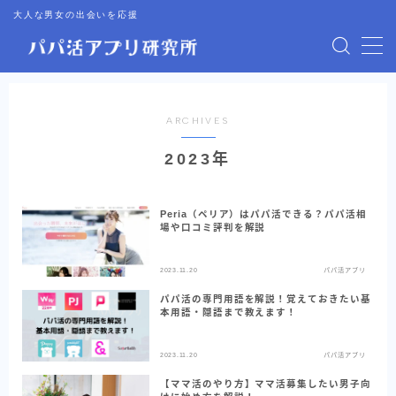
大人な男女の出会いを応援
MENU
パパ活アプリまとめ
ARCHIVES
2023年
ママ活アプリまとめ
Peria（ペリア）はパパ活できる？パパ活相
パパ活キャンペーン情報
場や口コミ評判を解説
デート倶楽部まとめ
2023.11.20
パパ活アプリ
パパ活の専門用語を解説！覚えておきたい基
本用語・隠語まで教えます！
2024年最新記事一覧
2023.11.20
パパ活アプリ
2023年記事一覧
【ママ活のやり方】ママ活募集したい男子向