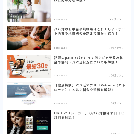
けに始め方を解説！
運営者情報
2023.11.19
ママ活アプリ
著者紹介
パパ活のお手当平均相場はどれくらい？デー
ト内容や地域別の金額まで細かく紹介！
プライバシーポリシー
2023.11.18
パパ活アプリ
お問い合わせ
話題のpato（パト）って何？ギャラ飲み料
金や評判・パパ活状況についても解説！
マッチングアプリ研究所（姉妹サイト）
2023.11.18
パパ活アプリ
【徹底解説】パパ活アプリ『Patrona（パト
ローナ）』とは？料金や特徴を解説！
2023.11.14
パパ活アプリ
DROSY（ドロシー）のパパ活相場や口コミ
評判を解説！