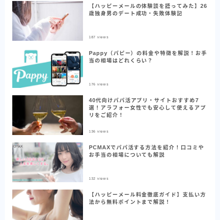
【ハッピーメールの体験談を語ってみた】26
歳独身男のデート成功・失敗体験記
187
views
Pappy（パピー）の料金や特徴を解説！お手
当の相場はどれくらい？
176
views
40代向けパパ活アプリ・サイトおすすめ7
選！アラフォー女性でも安心して使えるアプ
リをご紹介！
136
views
PCMAXでパパ活する方法を紹介！口コミや
お手当の相場についても解説
132
views
【ハッピーメール料金徹底ガイド】支払い方
法から無料ポイントまで解説！