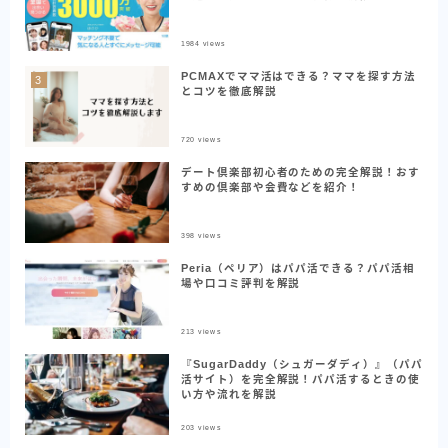
1984
views
PCMAXでママ活はできる？ママを探す方法
とコツを徹底解説
720
views
デート倶楽部初心者のための完全解説！おす
すめの倶楽部や会費などを紹介！
398
views
Peria（ペリア）はパパ活できる？パパ活相
場や口コミ評判を解説
213
views
『SugarDaddy（シュガーダディ）』（パパ
活サイト）を完全解説！パパ活するときの使
い方や流れを解説
203
views