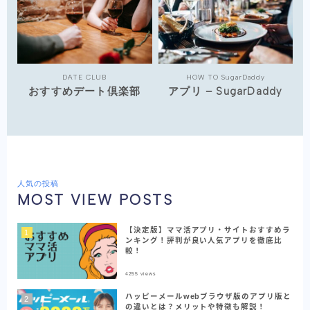
運営者情報
著者紹介
DATE CLUB
HOW TO SugarDaddy
おすすめデート倶楽部
アプリ – SugarDaddy
プライバシーポリシー
お問い合わせ
マッチングアプリ研究所（姉妹サイト）
人気の投稿
MOST VIEW POSTS
【決定版】ママ活アプリ・サイトおすすめラ
ンキング！評判が良い人気アプリを徹底比
較！
4255
views
ハッピーメールwebブラウザ版のアプリ版と
の違いとは？メリットや特徴も解説！