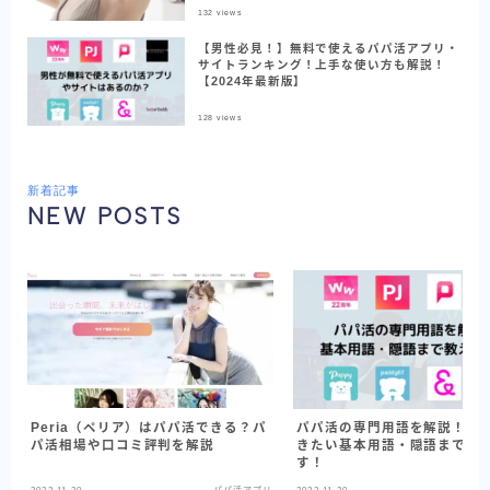
132
views
【男性必見！】無料で使えるパパ活アプリ・
サイトランキング！上手な使い方も解説！
【2024年最新版】
128
views
新着記事
NEW POSTS
Peria（ペリア）はパパ活できる？パ
パパ活の専門用語を解説！覚
パ活相場や口コミ評判を解説
きたい基本用語・隠語まで教
す！